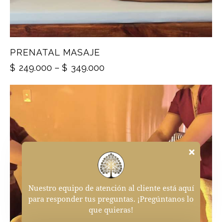
PRENATAL MASAJE
$
249.000
–
$
349.000
Nuestro equipo de atención al cliente está aquí
para responder tus preguntas. ¡Pregúntanos lo
que quieras!