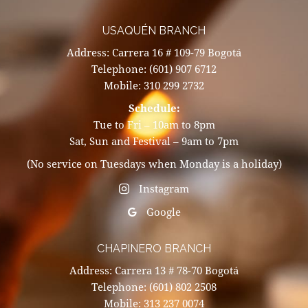
USAQUÉN BRANCH
Address: Carrera 16 # 109-79 Bogotá
Telephone: (601) 907 6712
Mobile: 310 299 2732
Schedule:
Tue to Fri – 10am to 8pm
Sat, Sun and Festival – 9am to 7pm
(No service on Tuesdays when Monday is a holiday)
Instagram
Google
CHAPINERO BRANCH
Address: Carrera 13 # 78-70 Bogotá
Telephone: (601) 802 2508
Mobile: 313 237 0074