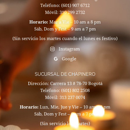
Teléfono: (601) 907 6712
Móvil: 310 299 2732
Horario:
Mar a Vie – 10 am a 8 pm
Sáb, Dom y Fest – 9 am a 7 pm
(Sin servicio los martes cuando el lunes es festivo)
Instagram
Google
SUCURSAL DE CHAPINERO
Dirección: Carrera 13 # 78-70 Bogotá
Teléfono: (601) 802 2508
Móvil: 313 237 0074
Horario:
Lun, Mie, Jue y Vie – 10 am a 8 pm
Sáb, Dom y Fest – 9 am a 7 pm
(Sin servicio los martes)